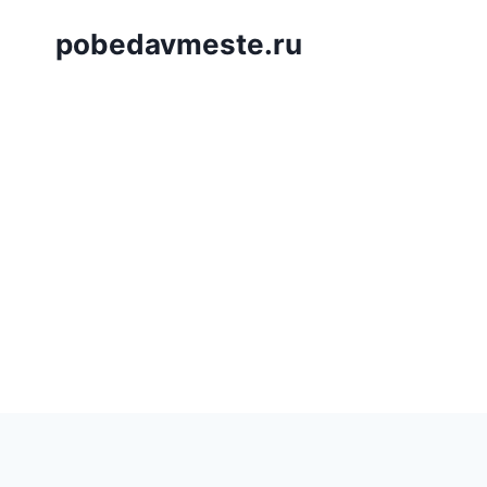
Saltar
pobedavmeste.ru
al
contenido