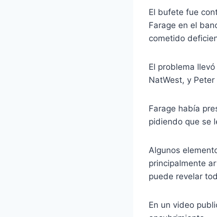
El bufete fue con
Farage en el ban
cometido deficien
El problema llevó
NatWest, y Peter F
Farage había pres
pidiendo que se l
Algunos elemento
principalmente a
puede revelar todo
En un video publi