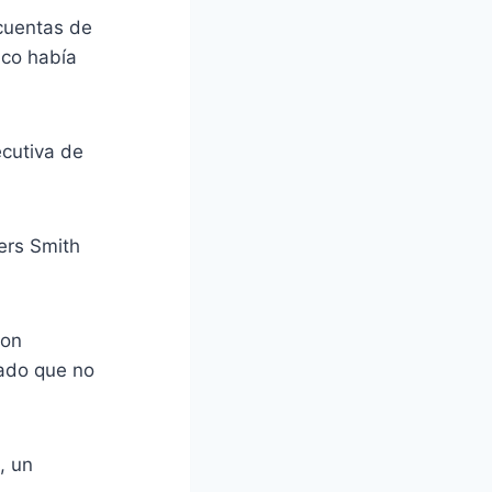
 cuentas de
nco había
ecutiva de
ers Smith
son
mado que no
, un