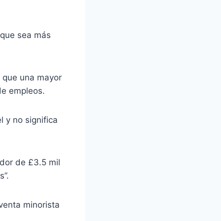
t que sea más
o que una mayor
de empleos.
 y no significa
edor de £3.5 mil
s”.
venta minorista