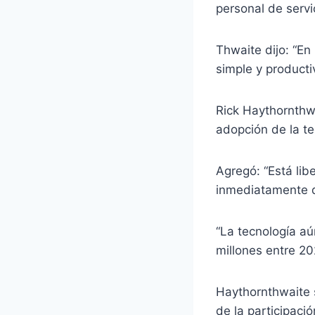
personal de servi
Thwaite dijo: “E
simple y productiv
Rick Haythornthw
adopción de la te
Agregó: “Está lib
inmediatamente q
“La tecnología aú
millones entre 20
Haythornthwaite 
de la participaci