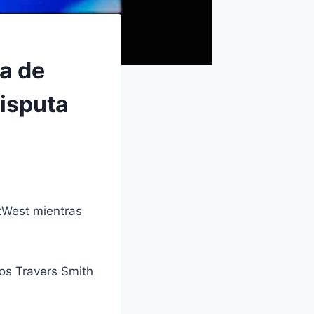
ra de
isputa
tWest mientras
dos Travers Smith