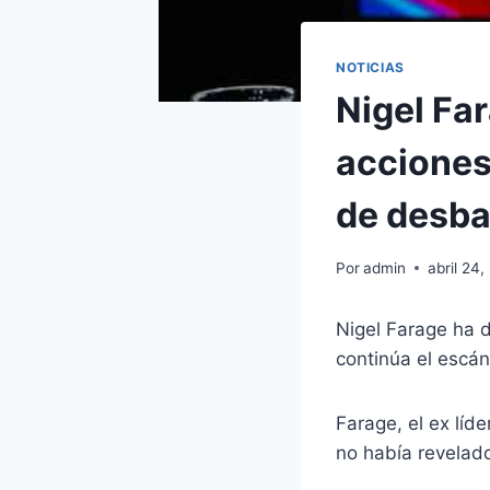
NOTICIAS
Nigel Fa
acciones
de desba
Por
admin
abril 24
Nigel Farage ha 
continúa el escá
Farage, el ex líd
no había revelad