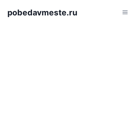
Saltar
pobedavmeste.ru
al
contenido